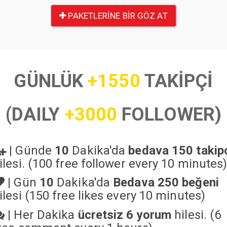
PAKETLERINE BIR GÖZ AT
GÜNLÜK
+1550
TAKİPÇİ
(DAILY
+3000
FOLLOWER)
|
Günde
10
Dakika'da
bedava 150 takip
ilesi. (100 free follower every 10 minutes
|
Gün
10
Dakika'da
Bedava 250 beğeni
ilesi (150 free likes every 10 minutes)
|
Her Dakika
ücretsiz 6 yorum
hilesi. (6