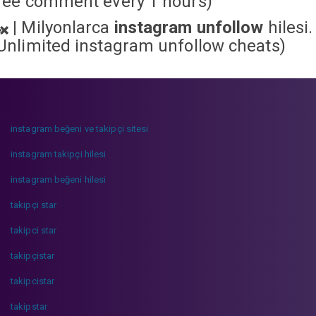
ree comment every 1 hours)
|
Milyonlarca
instagram unfollow
hilesi.
Unlimited instagram unfollow cheats
)
instagram beğeni ve takipçi sitesi
instagram takipçi hilesi
instagram beğeni hilesi
takipçi star
takipci star
takipçistar
takipcistar
takipstar