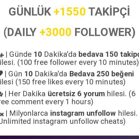
GÜNLÜK
+1550
TAKİPÇİ
(DAILY
+3000
FOLLOWER)
|
Günde
10
Dakika'da
bedava 150 takip
ilesi. (100 free follower every 10 minutes
|
Gün
10
Dakika'da
Bedava 250 beğeni
ilesi (150 free likes every 10 minutes)
|
Her Dakika
ücretsiz 6 yorum
hilesi. (6
ree comment every 1 hours)
|
Milyonlarca
instagram unfollow
hilesi.
Unlimited instagram unfollow cheats
)