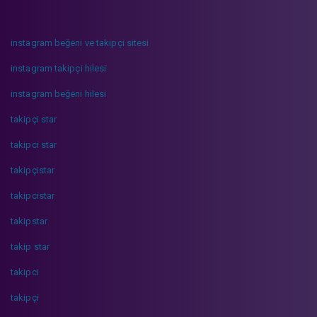
instagram beğeni ve takipçi sitesi
instagram takipçi hilesi
instagram beğeni hilesi
takipçi star
takipci star
takipçistar
takipcistar
takipstar
takip star
takipci
takipçi