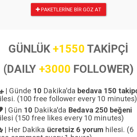
PAKETLERINE BIR GÖZ AT
GÜNLÜK
+1550
TAKİPÇİ
(DAILY
+3000
FOLLOWER)
|
Günde
10
Dakika'da
bedava 150 takip
ilesi. (100 free follower every 10 minutes
|
Gün
10
Dakika'da
Bedava 250 beğeni
ilesi (150 free likes every 10 minutes)
|
Her Dakika
ücretsiz 6 yorum
hilesi. (6