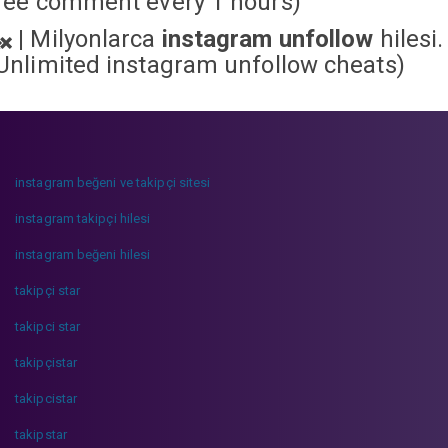
ree comment every 1 hours)
|
Milyonlarca
instagram unfollow
hilesi.
Unlimited instagram unfollow cheats
)
instagram beğeni ve takipçi sitesi
instagram takipçi hilesi
instagram beğeni hilesi
takipçi star
takipci star
takipçistar
takipcistar
takipstar