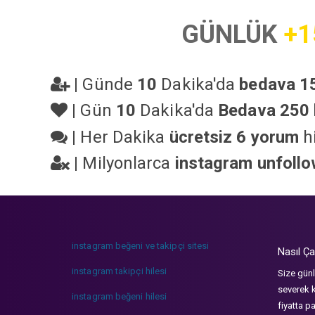
GÜNLÜK
+1
|
Günde
10
Dakika'da
bedava 15
|
Gün
10
Dakika'da
Bedava 250 
|
Her Dakika
ücretsiz 6 yorum
hi
|
Milyonlarca
instagram unfoll
instagram beğeni ve takipçi sitesi
Nasıl Ça
instagram takipçi hilesi
Size günl
severek k
instagram beğeni hilesi
fiyatta p