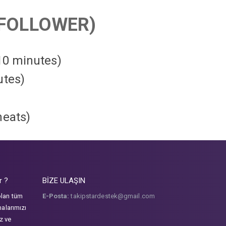
FOLLOWER)
 10 minutes)
utes)
heats
)
r ?
BİZE ULAŞIN
olan tüm
E-Posta:
takipstardestek@gmail.com
malarımızı
iz ve