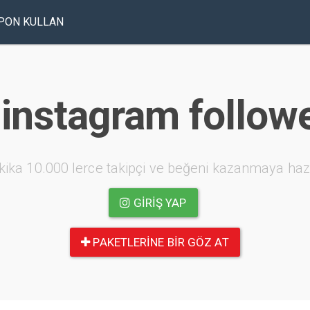
PON KULLAN
 instagram follow
kika 10.000 lerce takipçi ve beğeni kazanmaya haz
GIRIŞ YAP
PAKETLERINE BIR GÖZ AT