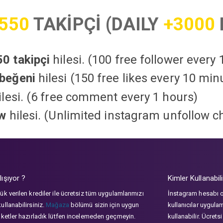
550
TAKİPÇİ (DAILY
+3000
0 takipçi
hilesi. (100 free follower every
beğeni
hilesi (150 free likes every 10 min
lesi. (6 free comment every 1 hours)
ow
hilesi. (Unlimited instagram unfollow c
lışıyor ?
Kimler Kullanabili
ük verilen krediler ile ücretsiz tüm uygulamlarımızı
İnstagram hesabı 
ullanabilirsiniz.
Mağaza
bölümü sizin için uygun
kullanıcılar uygula
aketler hazırladık lütfen incelemeden geçmeyin.
kullanabilir. Ücrets