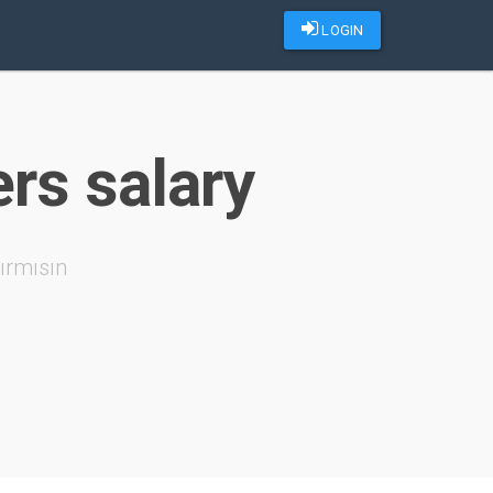
LOGIN
ers salary
ırmısın