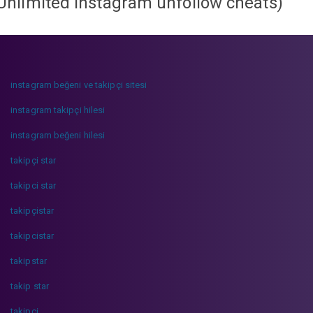
Unlimited instagram unfollow cheats
)
instagram beğeni ve takipçi sitesi
instagram takipçi hilesi
instagram beğeni hilesi
takipçi star
takipci star
takipçistar
takipcistar
takipstar
takip star
takipci