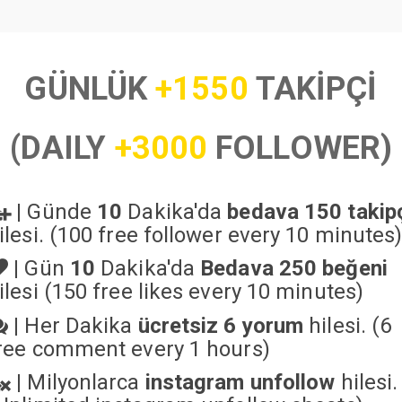
GÜNLÜK
+1550
TAKİPÇİ
(DAILY
+3000
FOLLOWER)
|
Günde
10
Dakika'da
bedava 150 takip
ilesi. (100 free follower every 10 minutes
|
Gün
10
Dakika'da
Bedava 250 beğeni
ilesi (150 free likes every 10 minutes)
|
Her Dakika
ücretsiz 6 yorum
hilesi. (6
ree comment every 1 hours)
|
Milyonlarca
instagram unfollow
hilesi.