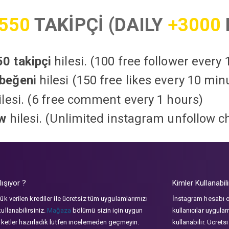
550
TAKİPÇİ (DAILY
+3000
0 takipçi
hilesi. (100 free follower every
beğeni
hilesi (150 free likes every 10 min
lesi. (6 free comment every 1 hours)
ow
hilesi. (Unlimited instagram unfollow c
lışıyor ?
Kimler Kullanabili
ük verilen krediler ile ücretsiz tüm uygulamlarımızı
İnstagram hesabı 
ullanabilirsiniz.
Mağaza
bölümü sizin için uygun
kullanıcılar uygula
aketler hazırladık lütfen incelemeden geçmeyin.
kullanabilir. Ücrets