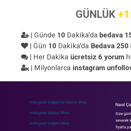
GÜNLÜK
+1
|
Günde
10
Dakika'da
bedava 15
|
Gün
10
Dakika'da
Bedava 250 
|
Her Dakika
ücretsiz 6 yorum
hi
|
Milyonlarca
instagram unfoll
instagram beğeni ve takipçi sitesi
Nasıl Ça
instagram takipçi hilesi
Size günl
severek k
instagram beğeni hilesi
fiyatta p