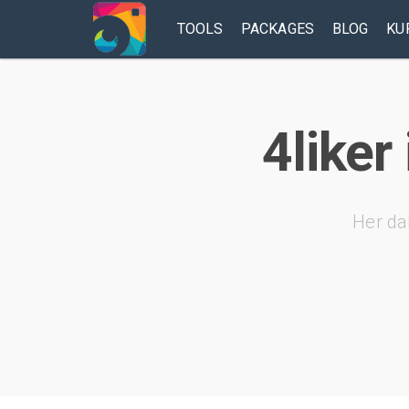
TOOLS
PACKAGES
BLOG
KU
4liker
Her da