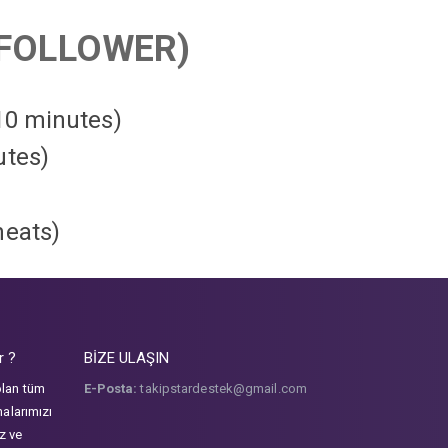
FOLLOWER)
 10 minutes)
utes)
heats
)
r ?
BİZE ULAŞIN
olan tüm
E-Posta:
takipstardestek@gmail.com
malarımızı
iz ve