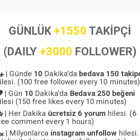
GÜNLÜK
+1550
TAKİPÇİ
(DAILY
+3000
FOLLOWER)
|
Günde
10
Dakika'da
bedava 150 takip
ilesi. (100 free follower every 10 minutes
|
Gün
10
Dakika'da
Bedava 250 beğeni
ilesi (150 free likes every 10 minutes)
|
Her Dakika
ücretsiz 6 yorum
hilesi. (6
ree comment every 1 hours)
|
Milyonlarca
instagram unfollow
hilesi.