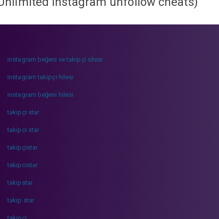
Unlimited instagram unfollow cheats
)
instagram beğeni ve takipçi sitesi
instagram takipçi hilesi
instagram beğeni hilesi
takipçi star
takipci star
takipçistar
takipcistar
takipstar
takip star
takipci