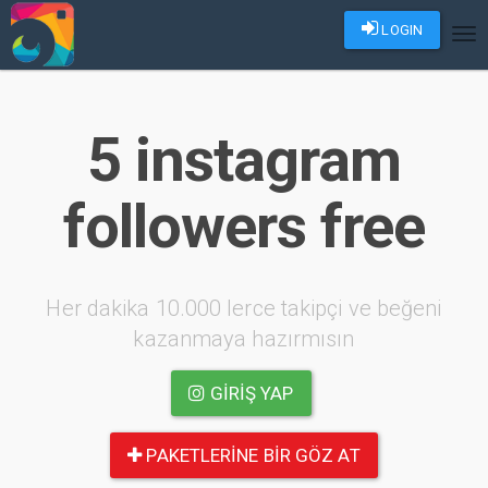
LOGIN
Tog
nav
5 instagram
followers free
Her dakika 10.000 lerce takipçi ve beğeni
kazanmaya hazırmısın
GIRIŞ YAP
PAKETLERINE BIR GÖZ AT