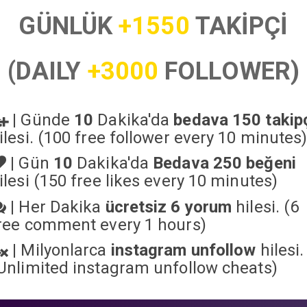
GÜNLÜK
+1550
TAKİPÇİ
(DAILY
+3000
FOLLOWER)
|
Günde
10
Dakika'da
bedava 150 takip
ilesi. (100 free follower every 10 minutes
|
Gün
10
Dakika'da
Bedava 250 beğeni
ilesi (150 free likes every 10 minutes)
|
Her Dakika
ücretsiz 6 yorum
hilesi. (6
ree comment every 1 hours)
|
Milyonlarca
instagram unfollow
hilesi.
Unlimited instagram unfollow cheats
)