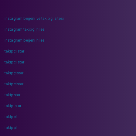
instagram beğeni ve takipçi sitesi
instagram takipçi hilesi
instagram beğeni hilesi
takipçi star
takipci star
takipçistar
takipcistar
takipstar
takip star
takipci
takipçi