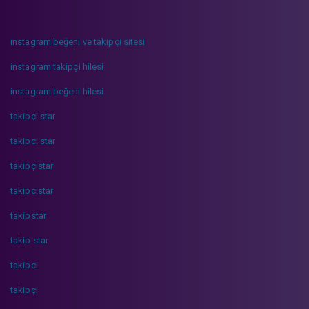
instagram beğeni ve takipçi sitesi
instagram takipçi hilesi
instagram beğeni hilesi
takipçi star
takipci star
takipçistar
takipcistar
takipstar
takip star
takipci
takipçi