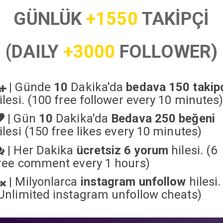
GÜNLÜK
+1550
TAKİPÇİ
(DAILY
+3000
FOLLOWER)
|
Günde
10
Dakika'da
bedava 150 takip
ilesi. (100 free follower every 10 minutes
|
Gün
10
Dakika'da
Bedava 250 beğeni
ilesi (150 free likes every 10 minutes)
|
Her Dakika
ücretsiz 6 yorum
hilesi. (6
ree comment every 1 hours)
|
Milyonlarca
instagram unfollow
hilesi.
Unlimited instagram unfollow cheats
)