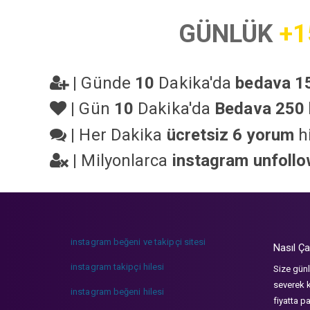
GÜNLÜK
+1
|
Günde
10
Dakika'da
bedava 15
|
Gün
10
Dakika'da
Bedava 250 
|
Her Dakika
ücretsiz 6 yorum
hi
|
Milyonlarca
instagram unfoll
instagram beğeni ve takipçi sitesi
Nasıl Ça
instagram takipçi hilesi
Size günl
severek k
instagram beğeni hilesi
fiyatta p