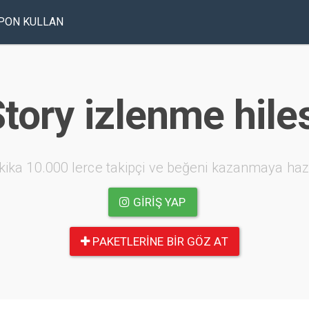
PON KULLAN
tory izlenme hile
kika 10.000 lerce takipçi ve beğeni kazanmaya haz
GIRIŞ YAP
PAKETLERINE BIR GÖZ AT