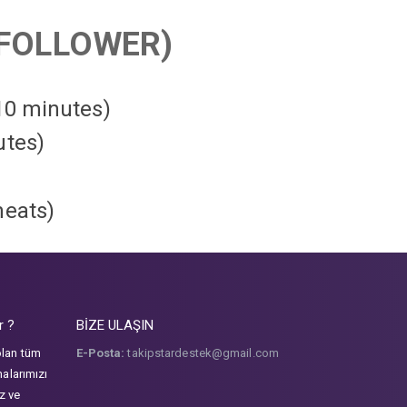
FOLLOWER)
 10 minutes)
utes)
heats
)
r ?
BİZE ULAŞIN
olan tüm
E-Posta:
takipstardestek@gmail.com
malarımızı
iz ve