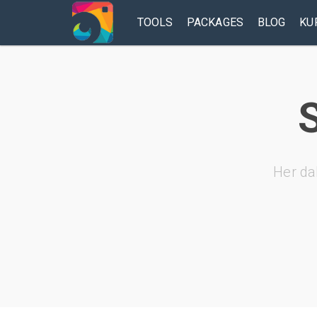
TOOLS
PACKAGES
BLOG
KU
S
Her da