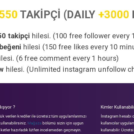
550
TAKİPÇİ (DAILY
+3000
0 takipçi
hilesi. (100 free follower every
beğeni
hilesi (150 free likes every 10 min
lesi. (6 free comment every 1 hours)
ow
hilesi. (Unlimited instagram unfollow c
lışıyor ?
Kimler Kullanabili
ük verilen krediler ile ücretsiz tüm uygulamlarımızı
İnstagram hesabı 
ullanabilirsiniz.
Mağaza
bölümü sizin için uygun
kullanıcılar uygula
aketler hazırladık lütfen incelemeden geçmeyin.
kullanabilir. Ücrets