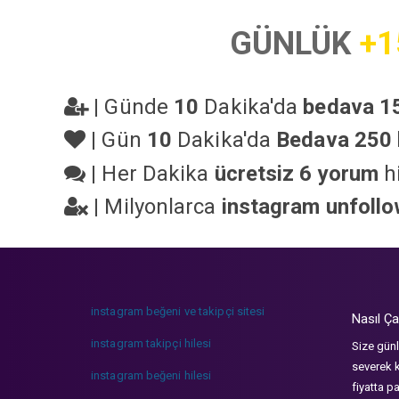
GÜNLÜK
+1
|
Günde
10
Dakika'da
bedava 15
|
Gün
10
Dakika'da
Bedava 250 
|
Her Dakika
ücretsiz 6 yorum
hi
|
Milyonlarca
instagram unfoll
instagram beğeni ve takipçi sitesi
Nasıl Ça
instagram takipçi hilesi
Size günl
severek k
instagram beğeni hilesi
fiyatta p