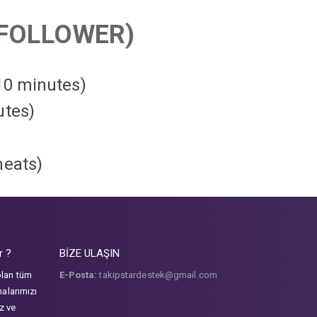
FOLLOWER)
 10 minutes)
utes)
heats
)
r ?
BİZE ULAŞIN
olan tüm
E-Posta:
takipstardestek@gmail.com
malarımızı
iz ve