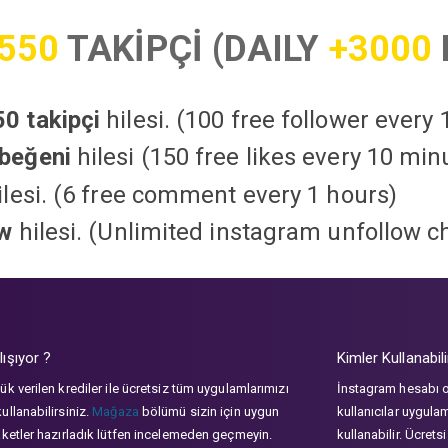
550
TAKİPÇİ (DAILY
+3000
0 takipçi
hilesi. (100 free follower every
beğeni
hilesi (150 free likes every 10 min
lesi. (6 free comment every 1 hours)
ow
hilesi. (Unlimited instagram unfollow c
lışıyor ?
Kimler Kullanabili
ük verilen krediler ile ücretsiz tüm uygulamlarımızı
İnstagram hesabı 
ullanabilirsiniz.
Mağaza
bölümü sizin için uygun
kullanıcılar uygula
aketler hazırladık lütfen incelemeden geçmeyin.
kullanabilir. Ücrets