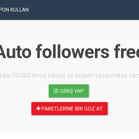
PON KULLAN
Auto followers fre
kika 10.000 lerce takipçi ve beğeni kazanmaya haz
GIRIŞ YAP
PAKETLERINE BIR GÖZ AT