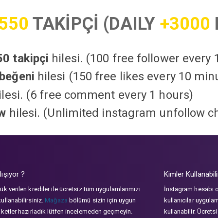
550
TAKİPÇİ (DAILY
+3000
0 takipçi
hilesi. (100 free follower every
beğeni
hilesi (150 free likes every 10 min
lesi. (6 free comment every 1 hours)
ow
hilesi. (Unlimited instagram unfollow c
lışıyor ?
Kimler Kullanabili
ük verilen krediler ile ücretsiz tüm uygulamlarımızı
İnstagram hesabı 
ullanabilirsiniz.
Mağaza
bölümü sizin için uygun
kullanıcılar uygula
aketler hazırladık lütfen incelemeden geçmeyin.
kullanabilir. Ücrets