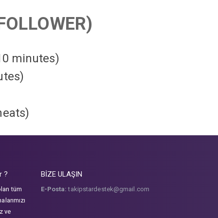
FOLLOWER)
 10 minutes)
utes)
heats
)
r ?
BİZE ULAŞIN
olan tüm
E-Posta:
takipstardestek@gmail.com
malarımızı
iz ve