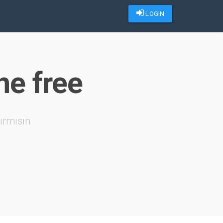
LOGIN
ne free
ırmısın