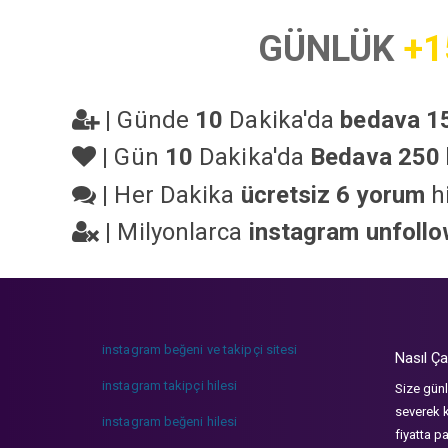
GÜNLÜK
+1
|
Günde
10
Dakika'da
bedava 15
|
Gün
10
Dakika'da
Bedava 250 
|
Her Dakika
ücretsiz 6 yorum
hi
|
Milyonlarca
instagram unfoll
instagram beğeni ve takipçi sitesi
Nasıl Ça
instagram takipçi hilesi
Size günl
severek k
instagram beğeni hilesi
fiyatta p