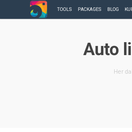
TOOLS
PACKAGES
BLOG
KU
Auto l
Her da