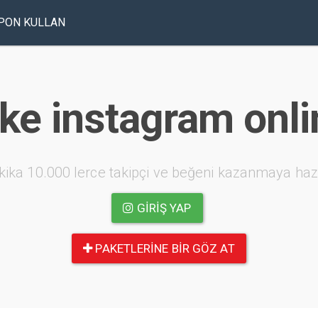
PON KULLAN
ike instagram onli
kika 10.000 lerce takipçi ve beğeni kazanmaya haz
GIRIŞ YAP
PAKETLERINE BIR GÖZ AT