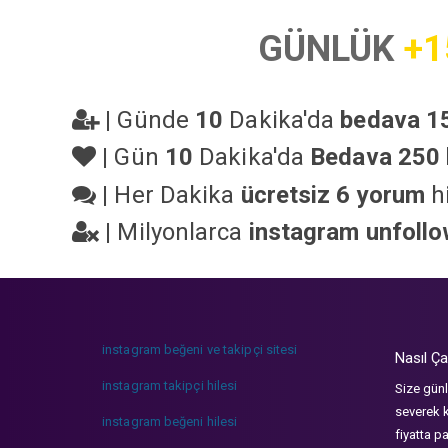
GÜNLÜK
+1
|
Günde
10
Dakika'da
bedava 15
|
Gün
10
Dakika'da
Bedava 250 
|
Her Dakika
ücretsiz 6 yorum
hi
|
Milyonlarca
instagram unfoll
instagram beğeni ve takipçi sitesi
Nasıl Ça
instagram takipçi hilesi
Size günl
severek k
instagram beğeni hilesi
fiyatta p