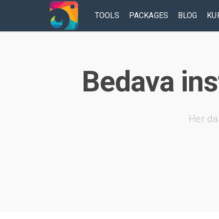
TOOLS
PACKAGES
BLOG
KU
Bedava inst
Her da