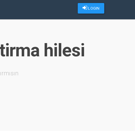
LOGIN
tirma hilesi
ırmısın