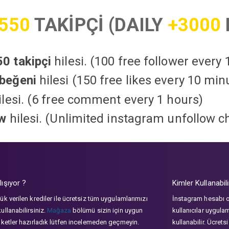
550
TAKİPÇİ (DAILY
+3000
0 takipçi
hilesi. (100 free follower every
beğeni
hilesi (150 free likes every 10 min
lesi. (6 free comment every 1 hours)
ow
hilesi. (Unlimited instagram unfollow c
lışıyor ?
Kimler Kullanabili
ük verilen krediler ile ücretsiz tüm uygulamlarımızı
İnstagram hesabı 
ullanabilirsiniz.
Mağaza
bölümü sizin için uygun
kullanıcılar uygula
aketler hazırladık lütfen incelemeden geçmeyin.
kullanabilir. Ücrets