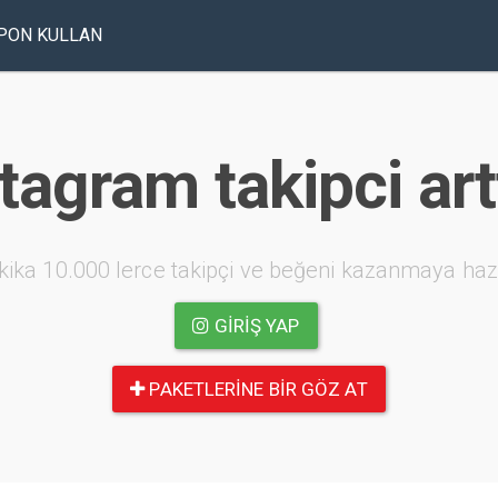
PON KULLAN
agram takipci art
kika 10.000 lerce takipçi ve beğeni kazanmaya haz
GIRIŞ YAP
PAKETLERINE BIR GÖZ AT