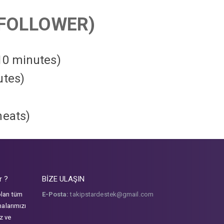
FOLLOWER)
 10 minutes)
utes)
heats
)
r ?
BİZE ULAŞIN
olan tüm
E-Posta:
takipstardestek@gmail.com
malarımızı
iz ve