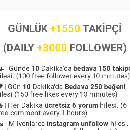
GÜNLÜK
+1550
TAKİPÇİ
(DAILY
+3000
FOLLOWER)
|
Günde
10
Dakika'da
bedava 150 takip
ilesi. (100 free follower every 10 minutes
|
Gün
10
Dakika'da
Bedava 250 beğeni
ilesi (150 free likes every 10 minutes)
|
Her Dakika
ücretsiz 6 yorum
hilesi. (6
ree comment every 1 hours)
|
Milyonlarca
instagram unfollow
hilesi.