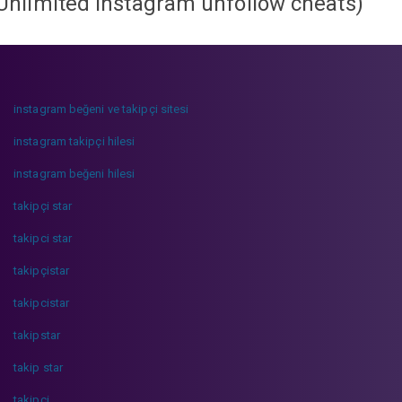
Unlimited instagram unfollow cheats
)
instagram beğeni ve takipçi sitesi
instagram takipçi hilesi
instagram beğeni hilesi
takipçi star
takipci star
takipçistar
takipcistar
takipstar
takip star
takipci