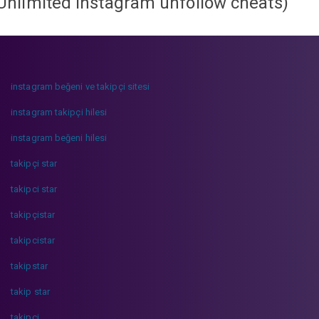
Unlimited instagram unfollow cheats
)
instagram beğeni ve takipçi sitesi
instagram takipçi hilesi
instagram beğeni hilesi
takipçi star
takipci star
takipçistar
takipcistar
takipstar
takip star
takipci