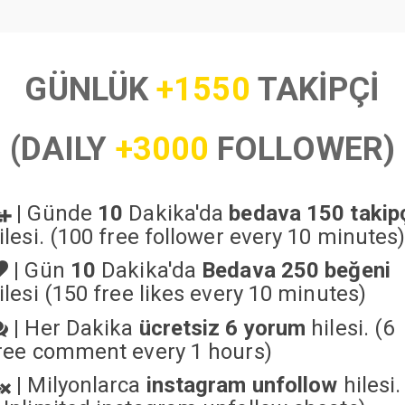
GÜNLÜK
+1550
TAKİPÇİ
(DAILY
+3000
FOLLOWER)
|
Günde
10
Dakika'da
bedava 150 takip
ilesi. (100 free follower every 10 minutes
|
Gün
10
Dakika'da
Bedava 250 beğeni
ilesi (150 free likes every 10 minutes)
|
Her Dakika
ücretsiz 6 yorum
hilesi. (6
ree comment every 1 hours)
|
Milyonlarca
instagram unfollow
hilesi.