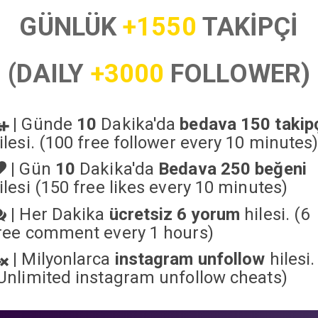
GÜNLÜK
+1550
TAKİPÇİ
(DAILY
+3000
FOLLOWER)
|
Günde
10
Dakika'da
bedava 150 takip
ilesi. (100 free follower every 10 minutes
|
Gün
10
Dakika'da
Bedava 250 beğeni
ilesi (150 free likes every 10 minutes)
|
Her Dakika
ücretsiz 6 yorum
hilesi. (6
ree comment every 1 hours)
|
Milyonlarca
instagram unfollow
hilesi.
Unlimited instagram unfollow cheats
)