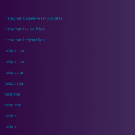
instagram beğeni ve takipçi sitesi
instagram takipçi hilesi
instagram beğeni hilesi
takipçi star
takipci star
takipçistar
takipcistar
takipstar
takip star
takipci
takipçi