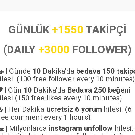
GÜNLÜK
+1550
TAKİPÇİ
(DAILY
+3000
FOLLOWER)
|
Günde
10
Dakika'da
bedava 150 takip
ilesi. (100 free follower every 10 minutes
|
Gün
10
Dakika'da
Bedava 250 beğeni
ilesi (150 free likes every 10 minutes)
|
Her Dakika
ücretsiz 6 yorum
hilesi. (6
ree comment every 1 hours)
|
Milyonlarca
instagram unfollow
hilesi.