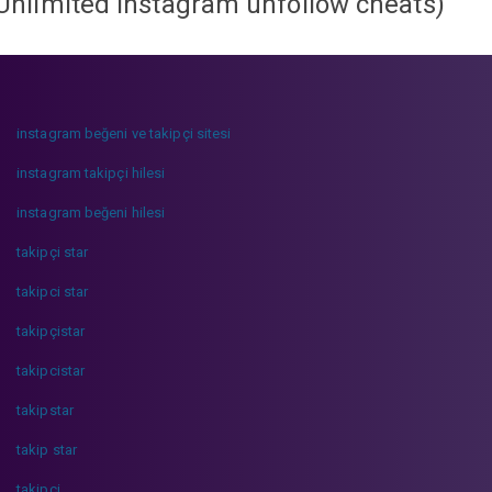
Unlimited instagram unfollow cheats
)
instagram beğeni ve takipçi sitesi
instagram takipçi hilesi
instagram beğeni hilesi
takipçi star
takipci star
takipçistar
takipcistar
takipstar
takip star
takipci