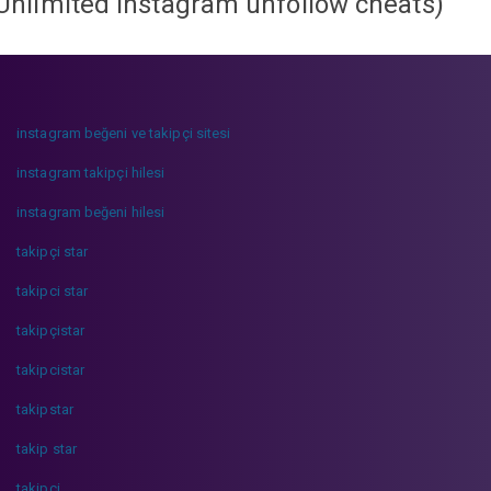
Unlimited instagram unfollow cheats
)
instagram beğeni ve takipçi sitesi
instagram takipçi hilesi
instagram beğeni hilesi
takipçi star
takipci star
takipçistar
takipcistar
takipstar
takip star
takipci