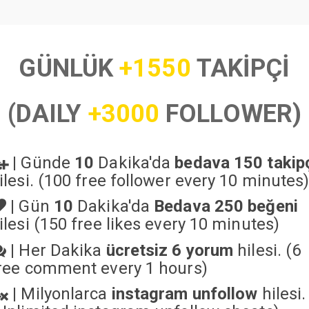
GÜNLÜK
+1550
TAKİPÇİ
(DAILY
+3000
FOLLOWER)
|
Günde
10
Dakika'da
bedava 150 takip
ilesi. (100 free follower every 10 minutes
|
Gün
10
Dakika'da
Bedava 250 beğeni
ilesi (150 free likes every 10 minutes)
|
Her Dakika
ücretsiz 6 yorum
hilesi. (6
ree comment every 1 hours)
|
Milyonlarca
instagram unfollow
hilesi.