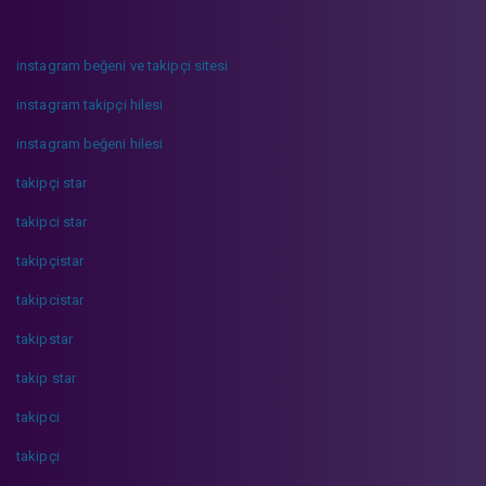
instagram beğeni ve takipçi sitesi
instagram takipçi hilesi
instagram beğeni hilesi
takipçi star
takipci star
takipçistar
takipcistar
takipstar
takip star
takipci
takipçi