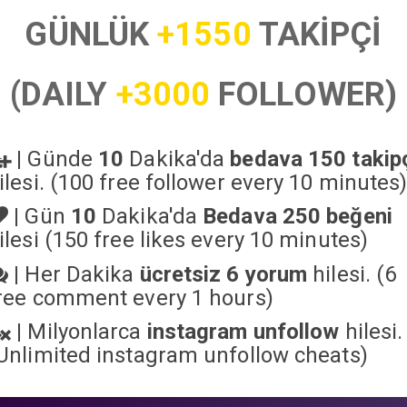
GÜNLÜK
+1550
TAKİPÇİ
(DAILY
+3000
FOLLOWER)
|
Günde
10
Dakika'da
bedava 150 takip
ilesi. (100 free follower every 10 minutes
|
Gün
10
Dakika'da
Bedava 250 beğeni
ilesi (150 free likes every 10 minutes)
|
Her Dakika
ücretsiz 6 yorum
hilesi. (6
ree comment every 1 hours)
|
Milyonlarca
instagram unfollow
hilesi.
Unlimited instagram unfollow cheats
)