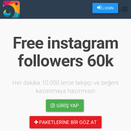
LOGIN
Tog
nav
Free instagram
followers 60k
Her dakika 10.000 lerce takipçi ve beğeni
kazanmaya hazırmısın
GIRIŞ YAP
PAKETLERINE BIR GÖZ AT