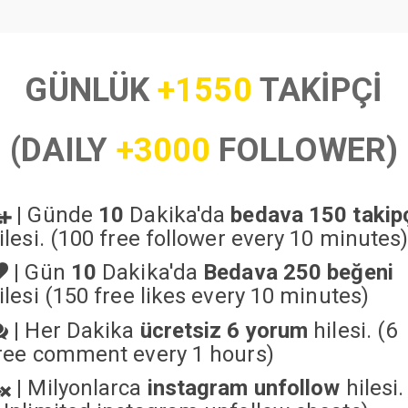
GÜNLÜK
+1550
TAKİPÇİ
(DAILY
+3000
FOLLOWER)
|
Günde
10
Dakika'da
bedava 150 takip
ilesi. (100 free follower every 10 minutes
|
Gün
10
Dakika'da
Bedava 250 beğeni
ilesi (150 free likes every 10 minutes)
|
Her Dakika
ücretsiz 6 yorum
hilesi. (6
ree comment every 1 hours)
|
Milyonlarca
instagram unfollow
hilesi.