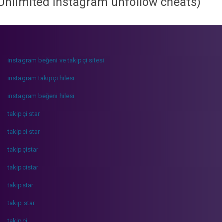
Unlimited instagram unfollow cheats
)
instagram beğeni ve takipçi sitesi
instagram takipçi hilesi
instagram beğeni hilesi
takipçi star
takipci star
takipçistar
takipcistar
takipstar
takip star
takipci