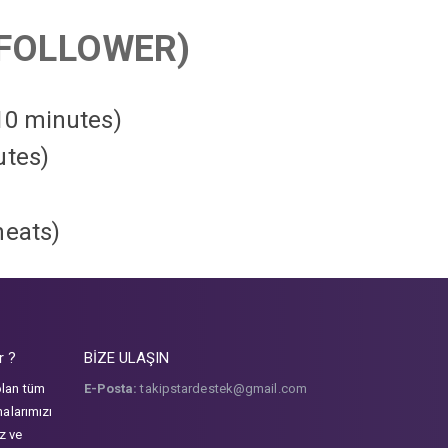
FOLLOWER)
 10 minutes)
utes)
heats
)
r ?
BİZE ULAŞIN
olan tüm
E-Posta:
takipstardestek@gmail.com
malarımızı
iz ve