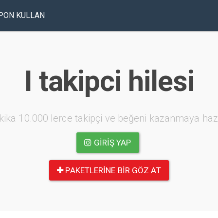
PON KULLAN
I takipci hilesi
kika 10.000 lerce takipçi ve beğeni kazanmaya haz
GIRIŞ YAP
PAKETLERINE BIR GÖZ AT