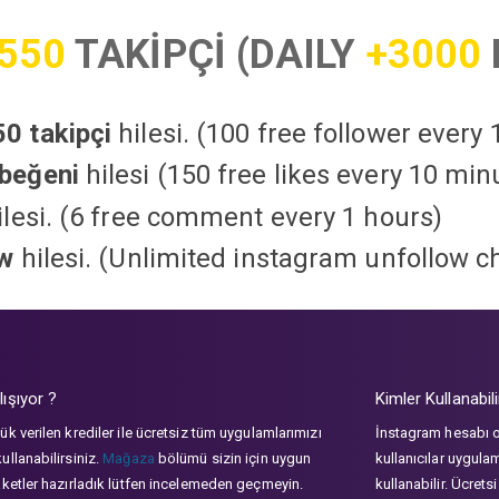
550
TAKİPÇİ (DAILY
+3000
0 takipçi
hilesi. (100 free follower every
beğeni
hilesi (150 free likes every 10 min
lesi. (6 free comment every 1 hours)
ow
hilesi. (Unlimited instagram unfollow c
lışıyor ?
Kimler Kullanabili
ük verilen krediler ile ücretsiz tüm uygulamlarımızı
İnstagram hesabı 
ullanabilirsiniz.
Mağaza
bölümü sizin için uygun
kullanıcılar uygula
aketler hazırladık lütfen incelemeden geçmeyin.
kullanabilir. Ücrets