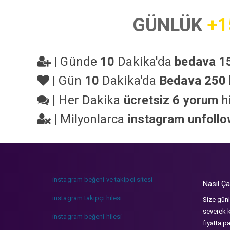
GÜNLÜK
+1
|
Günde
10
Dakika'da
bedava 15
|
Gün
10
Dakika'da
Bedava 250 
|
Her Dakika
ücretsiz 6 yorum
hi
|
Milyonlarca
instagram unfoll
instagram beğeni ve takipçi sitesi
Nasıl Ça
instagram takipçi hilesi
Size günl
severek k
instagram beğeni hilesi
fiyatta p