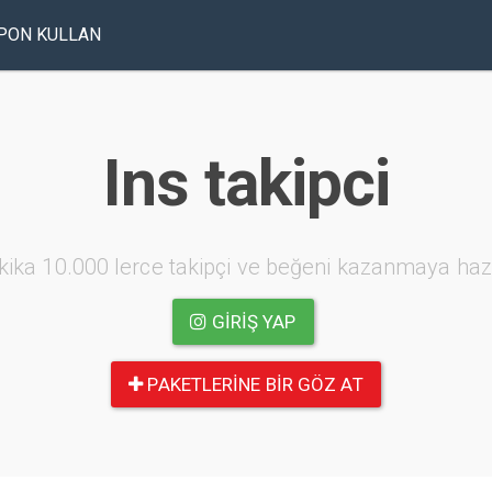
PON KULLAN
Ins takipci
kika 10.000 lerce takipçi ve beğeni kazanmaya haz
GIRIŞ YAP
PAKETLERINE BIR GÖZ AT