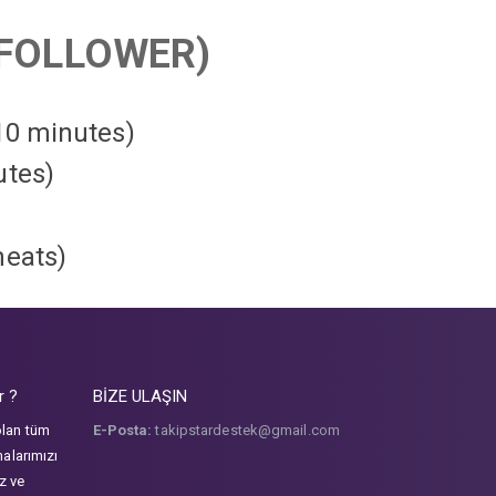
FOLLOWER)
 10 minutes)
utes)
heats
)
r ?
BİZE ULAŞIN
olan tüm
E-Posta:
takipstardestek@gmail.com
malarımızı
iz ve