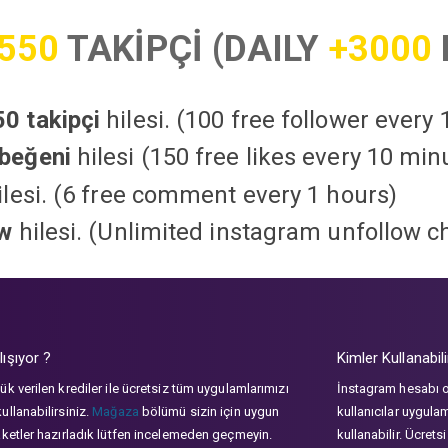
550
TAKİPÇİ (DAILY
+3000
0 takipçi
hilesi. (100 free follower every
beğeni
hilesi (150 free likes every 10 min
lesi. (6 free comment every 1 hours)
ow
hilesi. (Unlimited instagram unfollow c
lışıyor ?
Kimler Kullanabili
ük verilen krediler ile ücretsiz tüm uygulamlarımızı
İnstagram hesabı 
ullanabilirsiniz.
Mağaza
bölümü sizin için uygun
kullanıcılar uygula
aketler hazırladık lütfen incelemeden geçmeyin.
kullanabilir. Ücrets