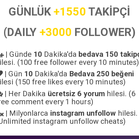
GÜNLÜK
+1550
TAKİPÇİ
(DAILY
+3000
FOLLOWER)
|
Günde
10
Dakika'da
bedava 150 takip
ilesi. (100 free follower every 10 minutes
|
Gün
10
Dakika'da
Bedava 250 beğeni
ilesi (150 free likes every 10 minutes)
|
Her Dakika
ücretsiz 6 yorum
hilesi. (6
ree comment every 1 hours)
|
Milyonlarca
instagram unfollow
hilesi.
Unlimited instagram unfollow cheats
)