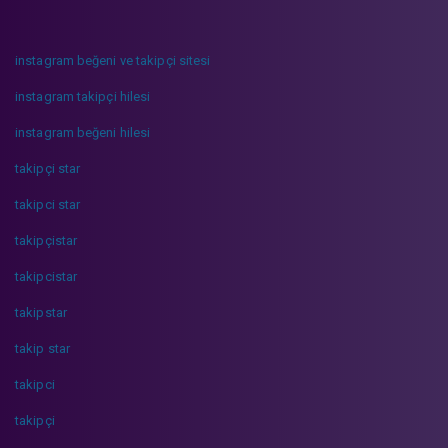
instagram beğeni ve takipçi sitesi
instagram takipçi hilesi
instagram beğeni hilesi
takipçi star
takipci star
takipçistar
takipcistar
takipstar
takip star
takipci
takipçi