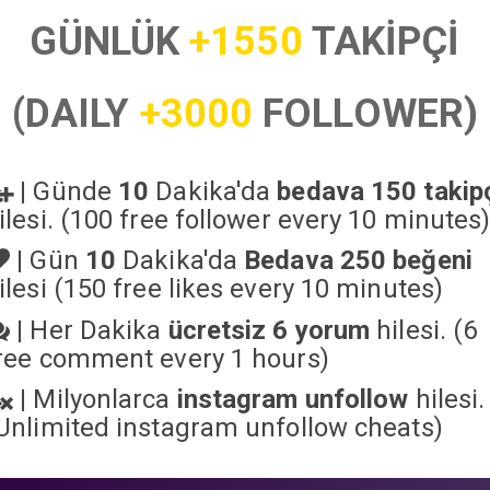
GÜNLÜK
+1550
TAKİPÇİ
(DAILY
+3000
FOLLOWER)
|
Günde
10
Dakika'da
bedava 150 takip
ilesi. (100 free follower every 10 minutes
|
Gün
10
Dakika'da
Bedava 250 beğeni
ilesi (150 free likes every 10 minutes)
|
Her Dakika
ücretsiz 6 yorum
hilesi. (6
ree comment every 1 hours)
|
Milyonlarca
instagram unfollow
hilesi.
Unlimited instagram unfollow cheats
)