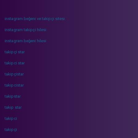
instagram beğeni ve takipçi sitesi
instagram takipçi hilesi
instagram beğeni hilesi
takipçi star
takipci star
takipçistar
takipcistar
takipstar
takip star
takipci
takipçi