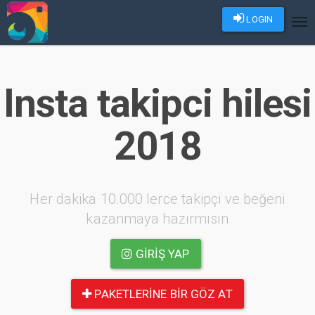
LOGIN
Tog
nav
Insta takipci hilesi
2018
Her dakika 10.000 lerce takipçi ve beğeni
kazanmaya hazırmısın
GIRIŞ YAP
PAKETLERINE BIR GÖZ AT