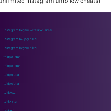
Unlimited instagram unfollow cheats
)
instagram beğeni ve takipçi sitesi
instagram takipçi hilesi
instagram beğeni hilesi
takipçi star
takipci star
takipçistar
takipcistar
takipstar
takip star
takipci