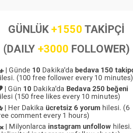
GÜNLÜK
+1550
TAKİPÇİ
(DAILY
+3000
FOLLOWER)
|
Günde
10
Dakika'da
bedava 150 takip
ilesi. (100 free follower every 10 minutes
|
Gün
10
Dakika'da
Bedava 250 beğeni
ilesi (150 free likes every 10 minutes)
|
Her Dakika
ücretsiz 6 yorum
hilesi. (6
ree comment every 1 hours)
|
Milyonlarca
instagram unfollow
hilesi.