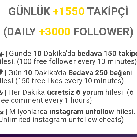
GÜNLÜK
+1550
TAKİPÇİ
(DAILY
+3000
FOLLOWER)
|
Günde
10
Dakika'da
bedava 150 takip
ilesi. (100 free follower every 10 minutes
|
Gün
10
Dakika'da
Bedava 250 beğeni
ilesi (150 free likes every 10 minutes)
|
Her Dakika
ücretsiz 6 yorum
hilesi. (6
ree comment every 1 hours)
|
Milyonlarca
instagram unfollow
hilesi.
Unlimited instagram unfollow cheats
)