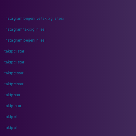
instagram beğeni ve takipçi sitesi
instagram takipçi hilesi
instagram beğeni hilesi
takipçi star
takipci star
takipçistar
takipcistar
takipstar
takip star
takipci
takipçi