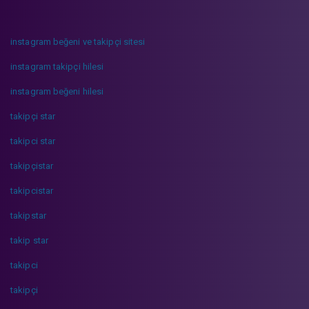
instagram beğeni ve takipçi sitesi
instagram takipçi hilesi
instagram beğeni hilesi
takipçi star
takipci star
takipçistar
takipcistar
takipstar
takip star
takipci
takipçi