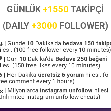
GÜNLÜK
+1550
TAKİPÇİ
(DAILY
+3000
FOLLOWER)
|
Günde
10
Dakika'da
bedava 150 takip
ilesi. (100 free follower every 10 minutes
|
Gün
10
Dakika'da
Bedava 250 beğeni
ilesi (150 free likes every 10 minutes)
|
Her Dakika
ücretsiz 6 yorum
hilesi. (6
ree comment every 1 hours)
|
Milyonlarca
instagram unfollow
hilesi.
Unlimited instagram unfollow cheats
)