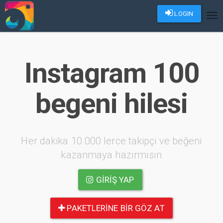
LOGIN
Tog
nav
Instagram 100
begeni hilesi
Her dakika 10.000 lerce takipçi ve beğeni
kazanmaya hazırmısın
GIRIŞ YAP
PAKETLERINE BIR GÖZ AT