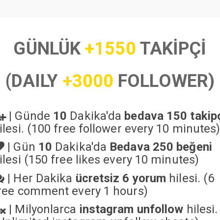
GÜNLÜK
+1550
TAKİPÇİ
(DAILY
+3000
FOLLOWER)
|
Günde
10
Dakika'da
bedava 150 takip
ilesi. (100 free follower every 10 minutes
|
Gün
10
Dakika'da
Bedava 250 beğeni
ilesi (150 free likes every 10 minutes)
|
Her Dakika
ücretsiz 6 yorum
hilesi. (6
ree comment every 1 hours)
|
Milyonlarca
instagram unfollow
hilesi.