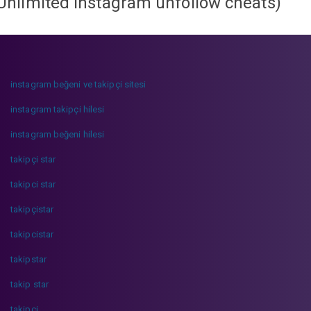
Unlimited instagram unfollow cheats
)
instagram beğeni ve takipçi sitesi
instagram takipçi hilesi
instagram beğeni hilesi
takipçi star
takipci star
takipçistar
takipcistar
takipstar
takip star
takipci