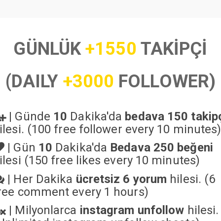
GÜNLÜK
+1550
TAKİPÇİ
(DAILY
+3000
FOLLOWER)
|
Günde
10
Dakika'da
bedava 150 takip
ilesi. (100 free follower every 10 minutes
|
Gün
10
Dakika'da
Bedava 250 beğeni
ilesi (150 free likes every 10 minutes)
|
Her Dakika
ücretsiz 6 yorum
hilesi. (6
ree comment every 1 hours)
|
Milyonlarca
instagram unfollow
hilesi.