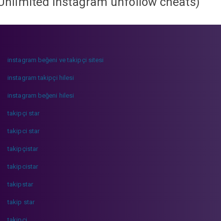
Unlimited instagram unfollow cheats
)
instagram beğeni ve takipçi sitesi
instagram takipçi hilesi
instagram beğeni hilesi
takipçi star
takipci star
takipçistar
takipcistar
takipstar
takip star
takipci