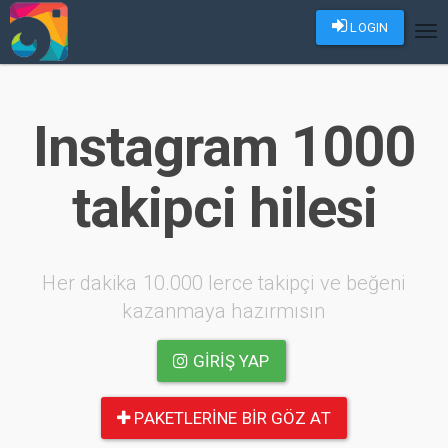
LOGIN
Tog
nav
Instagram 1000
takipci hilesi
Her dakika 10.000 lerce takipçi ve beğeni
kazanmaya hazırmısın
GIRIŞ YAP
PAKETLERINE BIR GÖZ AT