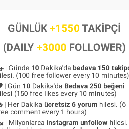
GÜNLÜK
+1550
TAKİPÇİ
(DAILY
+3000
FOLLOWER)
|
Günde
10
Dakika'da
bedava 150 takip
ilesi. (100 free follower every 10 minutes
|
Gün
10
Dakika'da
Bedava 250 beğeni
ilesi (150 free likes every 10 minutes)
|
Her Dakika
ücretsiz 6 yorum
hilesi. (6
ree comment every 1 hours)
|
Milyonlarca
instagram unfollow
hilesi.