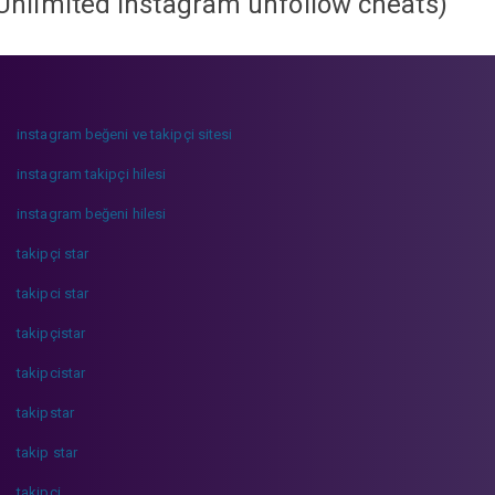
Unlimited instagram unfollow cheats
)
instagram beğeni ve takipçi sitesi
instagram takipçi hilesi
instagram beğeni hilesi
takipçi star
takipci star
takipçistar
takipcistar
takipstar
takip star
takipci