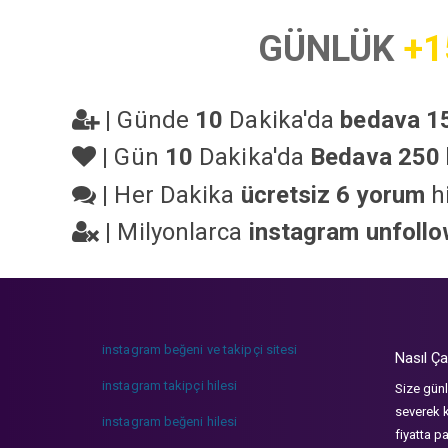
GÜNLÜK
+1
|
Günde
10
Dakika'da
bedava 15
|
Gün
10
Dakika'da
Bedava 250 
|
Her Dakika
ücretsiz 6 yorum
hi
|
Milyonlarca
instagram unfoll
instagram beğeni ve takipçi sitesi
Nasıl Ça
instagram takipçi hilesi
Size günl
severek k
instagram beğeni hilesi
fiyatta p