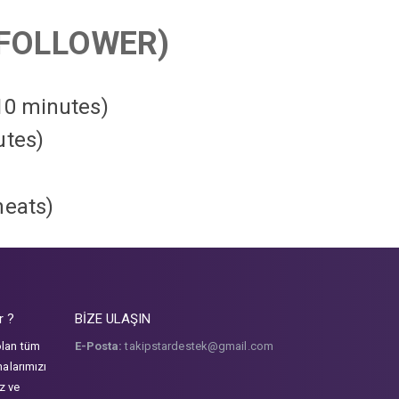
FOLLOWER)
 10 minutes)
utes)
heats
)
r ?
BİZE ULAŞIN
olan tüm
E-Posta:
takipstardestek@gmail.com
malarımızı
iz ve