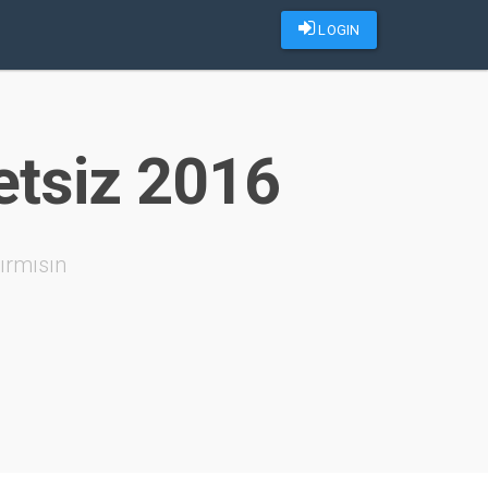
LOGIN
etsiz 2016
ırmısın