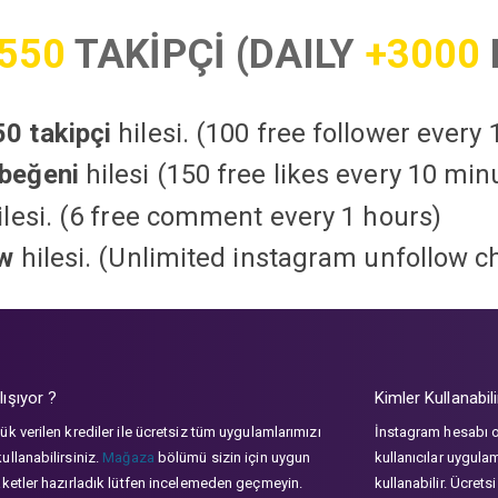
550
TAKİPÇİ (DAILY
+3000
0 takipçi
hilesi. (100 free follower every
beğeni
hilesi (150 free likes every 10 min
lesi. (6 free comment every 1 hours)
ow
hilesi. (Unlimited instagram unfollow c
lışıyor ?
Kimler Kullanabili
ük verilen krediler ile ücretsiz tüm uygulamlarımızı
İnstagram hesabı 
ullanabilirsiniz.
Mağaza
bölümü sizin için uygun
kullanıcılar uygula
aketler hazırladık lütfen incelemeden geçmeyin.
kullanabilir. Ücrets