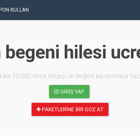
PON KULLAN
 begeni hilesi ucr
kika 10.000 lerce takipçi ve beğeni kazanmaya haz
GIRIŞ YAP
PAKETLERINE BIR GÖZ AT