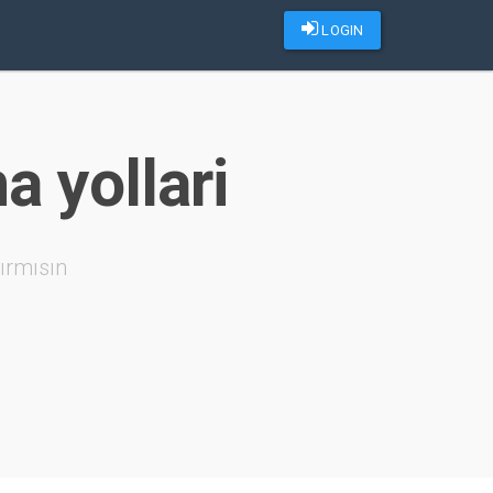
LOGIN
 yollari
ırmısın