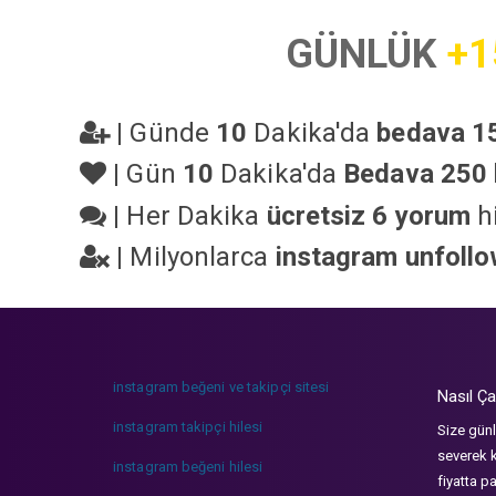
GÜNLÜK
+1
|
Günde
10
Dakika'da
bedava 15
|
Gün
10
Dakika'da
Bedava 250 
|
Her Dakika
ücretsiz 6 yorum
hi
|
Milyonlarca
instagram unfoll
instagram beğeni ve takipçi sitesi
Nasıl Ça
instagram takipçi hilesi
Size günl
severek k
instagram beğeni hilesi
fiyatta p