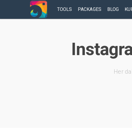
TOOLS
PACKAGES
BLOG
KU
Instagr
Her da