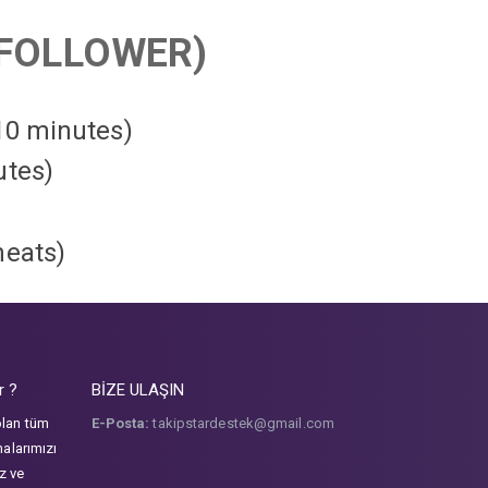
FOLLOWER)
 10 minutes)
utes)
heats
)
r ?
BİZE ULAŞIN
olan tüm
E-Posta:
takipstardestek@gmail.com
malarımızı
iz ve