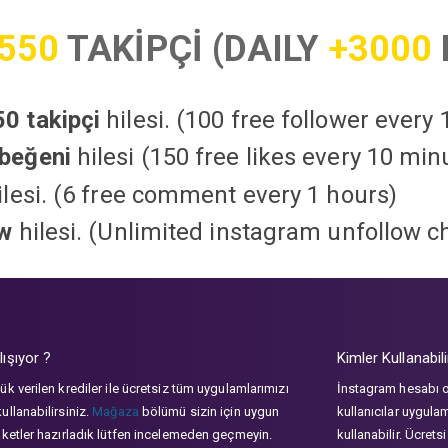
550
TAKİPÇİ (DAILY
+3000
0 takipçi
hilesi. (100 free follower every
beğeni
hilesi (150 free likes every 10 min
lesi. (6 free comment every 1 hours)
ow
hilesi. (Unlimited instagram unfollow c
lışıyor ?
Kimler Kullanabili
ük verilen krediler ile ücretsiz tüm uygulamlarımızı
İnstagram hesabı 
ullanabilirsiniz.
Mağaza
bölümü sizin için uygun
kullanıcılar uygula
aketler hazırladık lütfen incelemeden geçmeyin.
kullanabilir. Ücrets