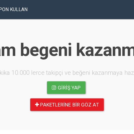
PON KULLAN
am begeni kazanma
kika 10.000 lerce takipçi ve beğeni kazanmaya haz
GIRIŞ YAP
PAKETLERINE BIR GÖZ AT