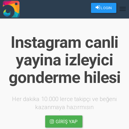
LOGIN
Tog
nav
Instagram canli
yayina izleyici
gonderme hilesi
Her dakika 10.000 lerce takipçi ve beğeni
kazanmaya hazırmısın
GIRIŞ YAP