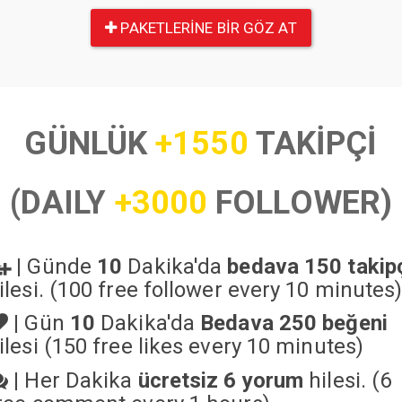
PAKETLERINE BIR GÖZ AT
GÜNLÜK
+1550
TAKİPÇİ
(DAILY
+3000
FOLLOWER)
|
Günde
10
Dakika'da
bedava 150 takip
ilesi. (100 free follower every 10 minutes
|
Gün
10
Dakika'da
Bedava 250 beğeni
ilesi (150 free likes every 10 minutes)
|
Her Dakika
ücretsiz 6 yorum
hilesi. (6