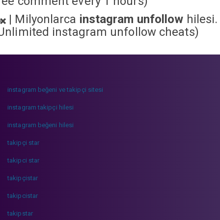
ree comment every 1 hours)
|
Milyonlarca
instagram unfollow
hilesi.
Unlimited instagram unfollow cheats
)
instagram beğeni ve takipçi sitesi
instagram takipçi hilesi
instagram beğeni hilesi
takipçi star
takipci star
takipçistar
takipcistar
takipstar