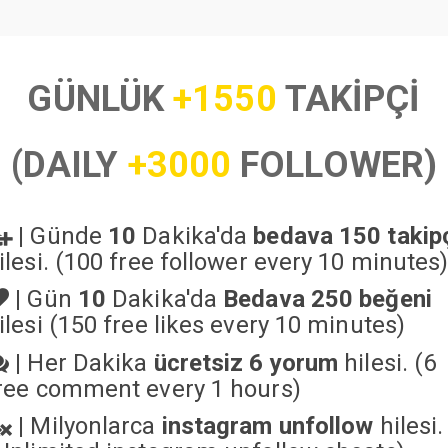
GÜNLÜK
+1550
TAKİPÇİ
(DAILY
+3000
FOLLOWER)
|
Günde
10
Dakika'da
bedava 150 takip
ilesi. (100 free follower every 10 minutes
|
Gün
10
Dakika'da
Bedava 250 beğeni
ilesi (150 free likes every 10 minutes)
|
Her Dakika
ücretsiz 6 yorum
hilesi. (6
ree comment every 1 hours)
|
Milyonlarca
instagram unfollow
hilesi.