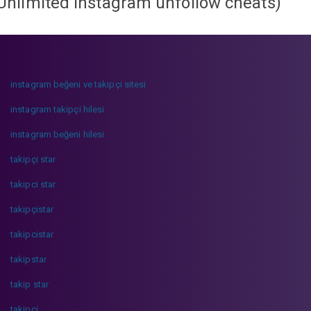
Unlimited instagram unfollow cheats
)
instagram beğeni ve takipçi sitesi
instagram takipçi hilesi
instagram beğeni hilesi
takipçi star
takipci star
takipçistar
takipcistar
takipstar
takip star
takipci