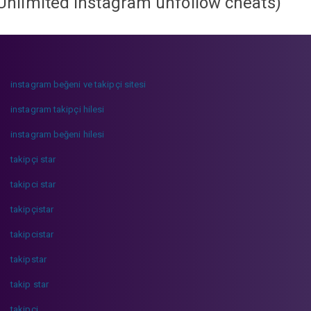
Unlimited instagram unfollow cheats
)
instagram beğeni ve takipçi sitesi
instagram takipçi hilesi
instagram beğeni hilesi
takipçi star
takipci star
takipçistar
takipcistar
takipstar
takip star
takipci