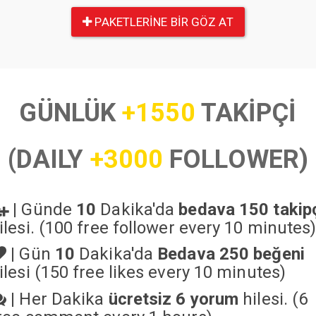
PAKETLERINE BIR GÖZ AT
GÜNLÜK
+1550
TAKİPÇİ
(DAILY
+3000
FOLLOWER)
|
Günde
10
Dakika'da
bedava 150 takip
ilesi. (100 free follower every 10 minutes
|
Gün
10
Dakika'da
Bedava 250 beğeni
ilesi (150 free likes every 10 minutes)
|
Her Dakika
ücretsiz 6 yorum
hilesi. (6