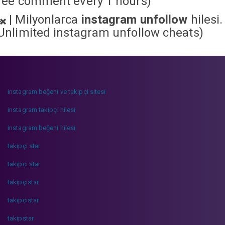
ree comment every 1 hours)
|
Milyonlarca
instagram unfollow
hilesi.
Unlimited instagram unfollow cheats
)
instagram beğeni ve takipçi sitesi
instagram takipçi hilesi
instagram beğeni hilesi
takipçi star
takipci star
takipçistar
takipcistar
takipstar