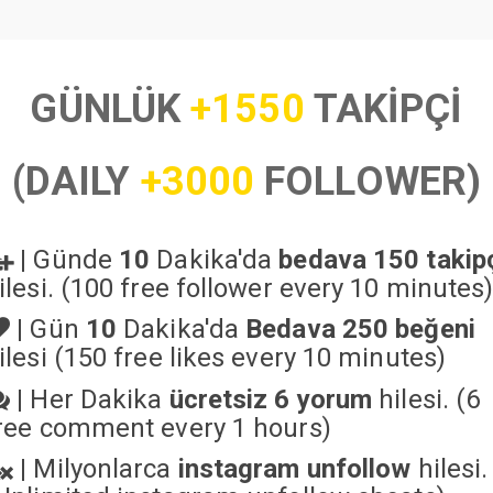
GÜNLÜK
+1550
TAKİPÇİ
(DAILY
+3000
FOLLOWER)
|
Günde
10
Dakika'da
bedava 150 takip
ilesi. (100 free follower every 10 minutes
|
Gün
10
Dakika'da
Bedava 250 beğeni
ilesi (150 free likes every 10 minutes)
|
Her Dakika
ücretsiz 6 yorum
hilesi. (6
ree comment every 1 hours)
|
Milyonlarca
instagram unfollow
hilesi.