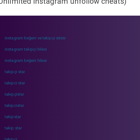
Unlimited instagram unfollow cheats
)
instagram beğeni ve takipçi sitesi
instagram takipçi hilesi
instagram beğeni hilesi
takipçi star
takipci star
takipçistar
takipcistar
takipstar
takip star
takipci