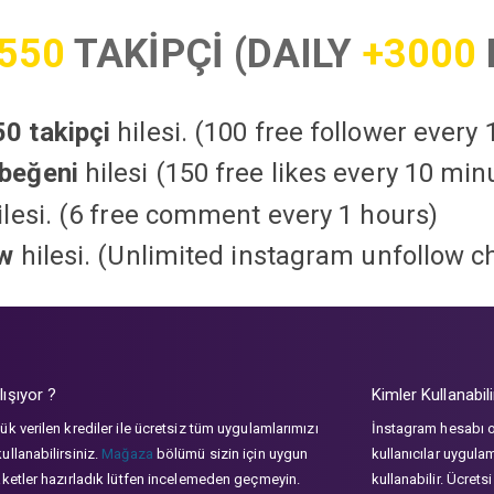
550
TAKİPÇİ (DAILY
+3000
0 takipçi
hilesi. (100 free follower every
beğeni
hilesi (150 free likes every 10 min
lesi. (6 free comment every 1 hours)
ow
hilesi. (Unlimited instagram unfollow c
lışıyor ?
Kimler Kullanabili
ük verilen krediler ile ücretsiz tüm uygulamlarımızı
İnstagram hesabı 
ullanabilirsiniz.
Mağaza
bölümü sizin için uygun
kullanıcılar uygula
aketler hazırladık lütfen incelemeden geçmeyin.
kullanabilir. Ücrets