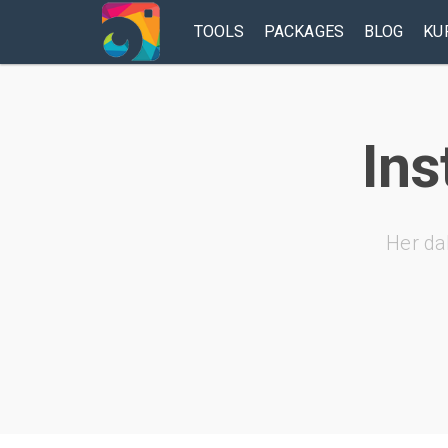
TOOLS
PACKAGES
BLOG
KU
Ins
Her da