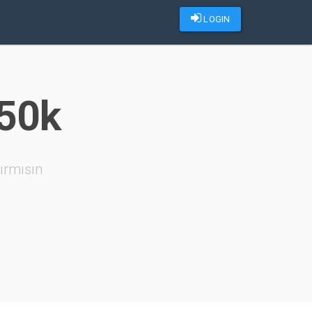
LOGIN
 50k
ırmısın