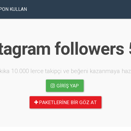
PON KULLAN
tagram followers
kika 10.000 lerce takipçi ve beğeni kazanmaya haz
GIRIŞ YAP
PAKETLERINE BIR GÖZ AT