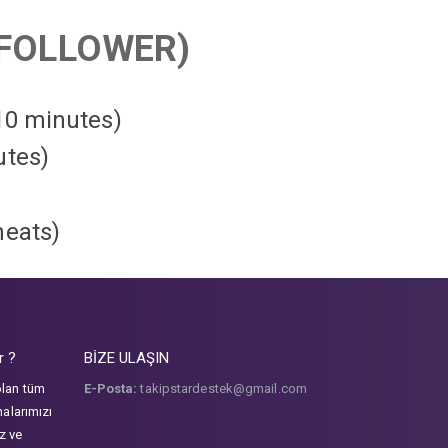
FOLLOWER)
 10 minutes)
utes)
heats
)
r ?
BİZE ULAŞIN
olan tüm
E-Posta:
takipstardestek@gmail.com
malarımızı
iz ve