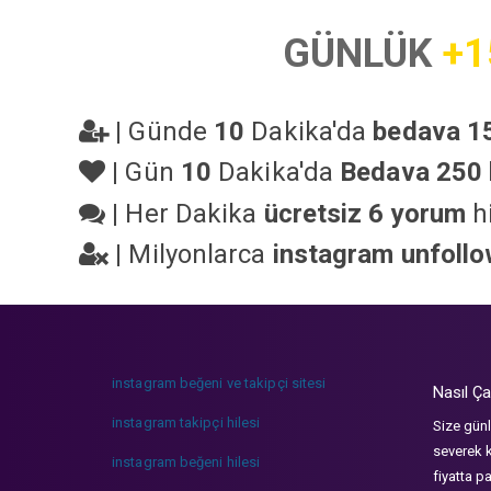
GÜNLÜK
+1
|
Günde
10
Dakika'da
bedava 15
|
Gün
10
Dakika'da
Bedava 250 
|
Her Dakika
ücretsiz 6 yorum
hi
|
Milyonlarca
instagram unfoll
instagram beğeni ve takipçi sitesi
Nasıl Ça
instagram takipçi hilesi
Size günl
severek k
instagram beğeni hilesi
fiyatta p