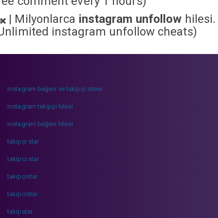
ree comment every 1 hours)
|
Milyonlarca
instagram unfollow
hilesi.
Unlimited instagram unfollow cheats
)
instagram beğeni ve takipçi sitesi
instagram takipçi hilesi
instagram beğeni hilesi
takipçi star
takipci star
takipçistar
takipcistar
takipstar