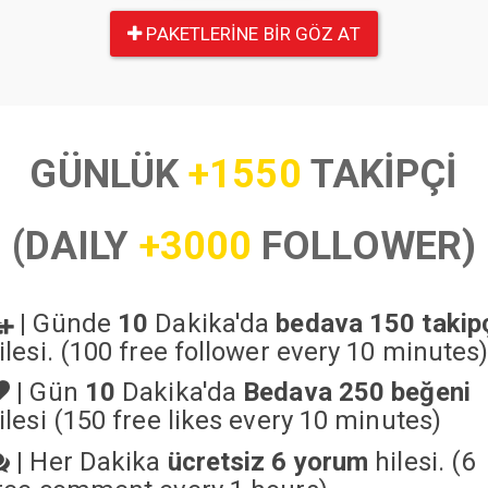
PAKETLERINE BIR GÖZ AT
GÜNLÜK
+1550
TAKİPÇİ
(DAILY
+3000
FOLLOWER)
|
Günde
10
Dakika'da
bedava 150 takip
ilesi. (100 free follower every 10 minutes
|
Gün
10
Dakika'da
Bedava 250 beğeni
ilesi (150 free likes every 10 minutes)
|
Her Dakika
ücretsiz 6 yorum
hilesi. (6