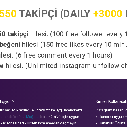
550
TAKİPÇİ (DAILY
+3000
0 takipçi
hilesi. (100 free follower every
beğeni
hilesi (150 free likes every 10 min
lesi. (6 free comment every 1 hours)
ow
hilesi. (Unlimited instagram unfollow c
lışıyor ?
Kimler Kullanabili
ük verilen krediler ile ücretsiz tüm uygulamlarımızı
İnstagram hesabı 
ullanabilirsiniz.
Mağaza
bölümü sizin için uygun
kullanıcılar uygula
aketler hazırladık lütfen incelemeden geçmeyin.
kullanabilir. Ücrets