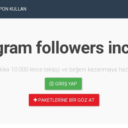
PON KULLAN
gram followers in
kika 10.000 lerce takipçi ve beğeni kazanmaya haz
GIRIŞ YAP
PAKETLERINE BIR GÖZ AT