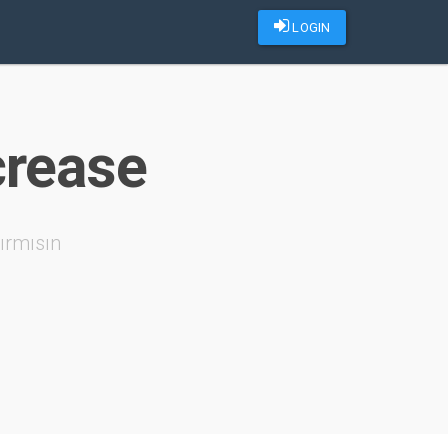
LOGIN
crease
ırmısın