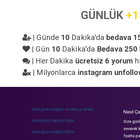
GÜNLÜK
+1
|
Günde
10
Dakika'da
bedava 15
|
Gün
10
Dakika'da
Bedava 250 
|
Her Dakika
ücretsiz 6 yorum
hi
|
Milyonlarca
instagram unfoll
instagram beğeni ve takipçi sitesi
Nasıl Ça
instagram takipçi hilesi
Size günl
severek k
instagram beğeni hilesi
fiyatta p