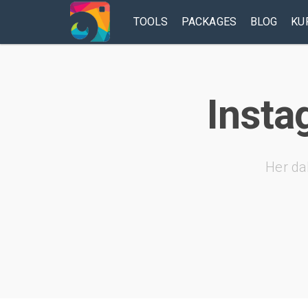
TOOLS
PACKAGES
BLOG
KU
Insta
Her da