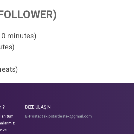
FOLLOWER)
 10 minutes)
utes)
heats
)
r ?
BİZE ULAŞIN
olan tüm
E-Posta:
takipstardestek@gmail.com
malarımızı
iz ve