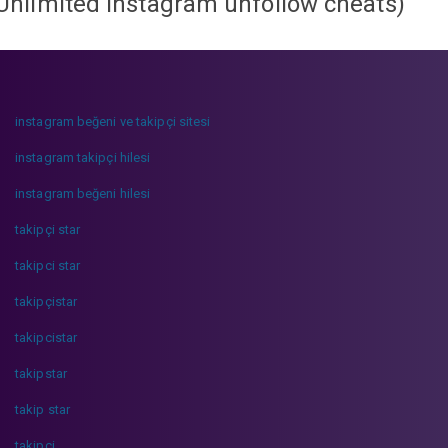
Unlimited instagram unfollow cheats
)
instagram beğeni ve takipçi sitesi
instagram takipçi hilesi
instagram beğeni hilesi
takipçi star
takipci star
takipçistar
takipcistar
takipstar
takip star
takipci