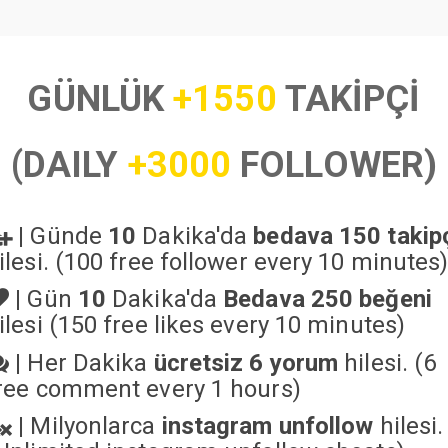
GÜNLÜK
+1550
TAKİPÇİ
(DAILY
+3000
FOLLOWER)
|
Günde
10
Dakika'da
bedava 150 takip
ilesi. (100 free follower every 10 minutes
|
Gün
10
Dakika'da
Bedava 250 beğeni
ilesi (150 free likes every 10 minutes)
|
Her Dakika
ücretsiz 6 yorum
hilesi. (6
ree comment every 1 hours)
|
Milyonlarca
instagram unfollow
hilesi.