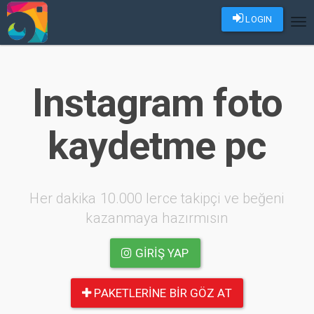
LOGIN
Tog
nav
Instagram foto
kaydetme pc
Her dakika 10.000 lerce takipçi ve beğeni
kazanmaya hazırmısın
GIRIŞ YAP
PAKETLERINE BIR GÖZ AT