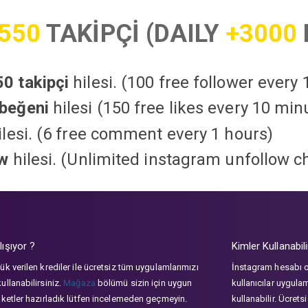
550
TAKİPÇİ (DAILY
+3000
0 takipçi
hilesi. (100 free follower every
beğeni
hilesi (150 free likes every 10 min
lesi. (6 free comment every 1 hours)
ow
hilesi. (Unlimited instagram unfollow c
lışıyor ?
Kimler Kullanabili
ük verilen krediler ile ücretsiz tüm uygulamlarımızı
İnstagram hesabı 
ullanabilirsiniz.
Mağaza
bölümü sizin için uygun
kullanıcılar uygula
aketler hazırladık lütfen incelemeden geçmeyin.
kullanabilir. Ücrets