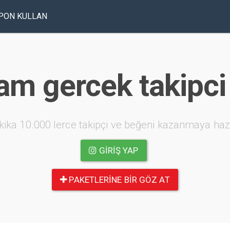
PON KULLAN
am gercek takipci 
kika 10.000 lerce takipçi ve beğeni kazanmaya haz
GIRIŞ YAP
PAKETLERINE BIR GÖZ AT