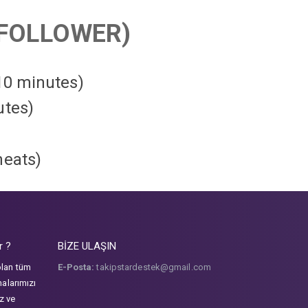
FOLLOWER)
 10 minutes)
utes)
heats
)
r ?
BİZE ULAŞIN
olan tüm
E-Posta:
takipstardestek@gmail.com
malarımızı
iz ve