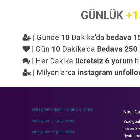
GÜNLÜK
+1
|
Günde
10
Dakika'da
bedava 15
|
Gün
10
Dakika'da
Bedava 250 
|
Her Dakika
ücretsiz 6 yorum
hi
|
Milyonlarca
instagram unfoll
instagram beğeni ve takipçi sitesi
Nasıl Ça
instagram takipçi hilesi
Size günl
severek k
instagram beğeni hilesi
fiyatta p