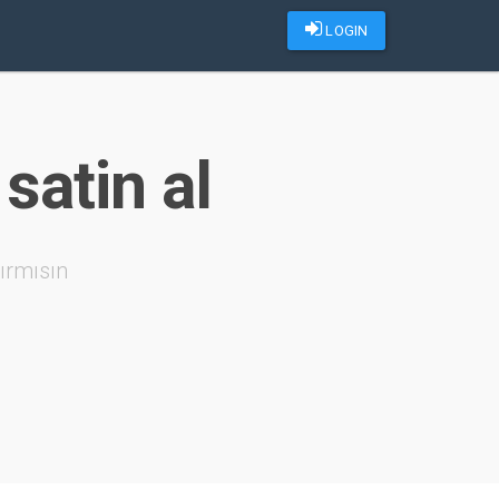
LOGIN
satin al
ırmısın