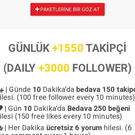
PAKETLERINE BIR GÖZ AT
GÜNLÜK
+1550
TAKİPÇİ
(DAILY
+3000
FOLLOWER)
|
Günde
10
Dakika'da
bedava 150 takip
ilesi. (100 free follower every 10 minutes
|
Gün
10
Dakika'da
Bedava 250 beğeni
ilesi (150 free likes every 10 minutes)
|
Her Dakika
ücretsiz 6 yorum
hilesi. (6