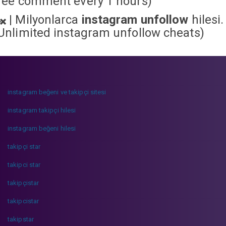
ree comment every 1 hours)
|
Milyonlarca
instagram unfollow
hilesi.
Unlimited instagram unfollow cheats
)
instagram beğeni ve takipçi sitesi
instagram takipçi hilesi
instagram beğeni hilesi
takipçi star
takipci star
takipçistar
takipcistar
takipstar