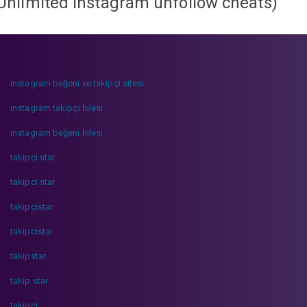
Unlimited instagram unfollow cheats
)
instagram beğeni ve takipçi sitesi
instagram takipçi hilesi
instagram beğeni hilesi
takipçi star
takipci star
takipçistar
takipcistar
takipstar
takip star
takipci