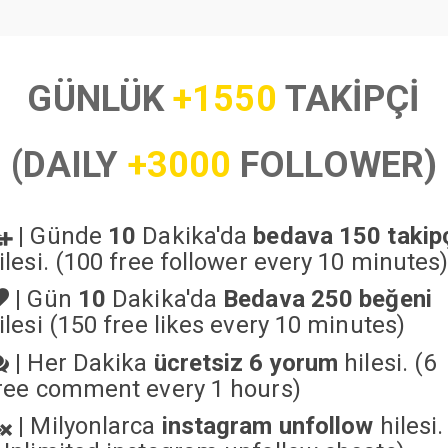
GÜNLÜK
+1550
TAKİPÇİ
(DAILY
+3000
FOLLOWER)
|
Günde
10
Dakika'da
bedava 150 takip
ilesi. (100 free follower every 10 minutes
|
Gün
10
Dakika'da
Bedava 250 beğeni
ilesi (150 free likes every 10 minutes)
|
Her Dakika
ücretsiz 6 yorum
hilesi. (6
ree comment every 1 hours)
|
Milyonlarca
instagram unfollow
hilesi.