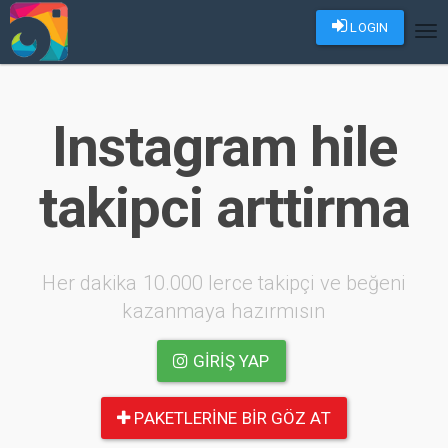
LOGIN
Tog
nav
Instagram hile
takipci arttirma
Her dakika 10.000 lerce takipçi ve beğeni
kazanmaya hazırmısın
GIRIŞ YAP
PAKETLERINE BIR GÖZ AT