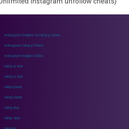
Unlimited instagram unfollow cheats
)
instagram beğeni ve takipçi sitesi
instagram takipçi hilesi
instagram beğeni hilesi
takipçi star
takipci star
takipçistar
takipcistar
takipstar
takip star
takipci