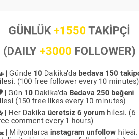
GÜNLÜK
+1550
TAKİPÇİ
(DAILY
+3000
FOLLOWER)
|
Günde
10
Dakika'da
bedava 150 takip
ilesi. (100 free follower every 10 minutes
|
Gün
10
Dakika'da
Bedava 250 beğeni
ilesi (150 free likes every 10 minutes)
|
Her Dakika
ücretsiz 6 yorum
hilesi. (6
ree comment every 1 hours)
|
Milyonlarca
instagram unfollow
hilesi.