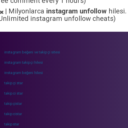
ree comment every 1 hours)
|
Milyonlarca
instagram unfollow
hilesi.
Unlimited instagram unfollow cheats
)
instagram beğeni ve takipçi sitesi
instagram takipçi hilesi
instagram beğeni hilesi
takipçi star
takipci star
takipçistar
takipcistar
takipstar