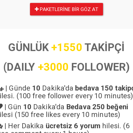
PAKETLERINE BIR GÖZ AT
GÜNLÜK
+1550
TAKİPÇİ
(DAILY
+3000
FOLLOWER)
|
Günde
10
Dakika'da
bedava 150 takip
ilesi. (100 free follower every 10 minutes
|
Gün
10
Dakika'da
Bedava 250 beğeni
ilesi (150 free likes every 10 minutes)
|
Her Dakika
ücretsiz 6 yorum
hilesi. (6