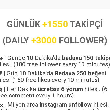
GÜNLÜK
+1550
TAKİPÇİ
(DAILY
+3000
FOLLOWER)
|
Günde
10
Dakika'da
bedava 150 takip
ilesi. (100 free follower every 10 minutes
|
Gün
10
Dakika'da
Bedava 250 beğeni
ilesi (150 free likes every 10 minutes)
|
Her Dakika
ücretsiz 6 yorum
hilesi. (6
ree comment every 1 hours)
|
Milyonlarca
instagram unfollow
hilesi.