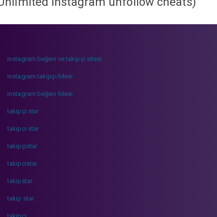
Unlimited instagram unfollow cheats
)
instagram beğeni ve takipçi sitesi
instagram takipçi hilesi
instagram beğeni hilesi
takipçi star
takipci star
takipçistar
takipcistar
takipstar
takip star
takipci