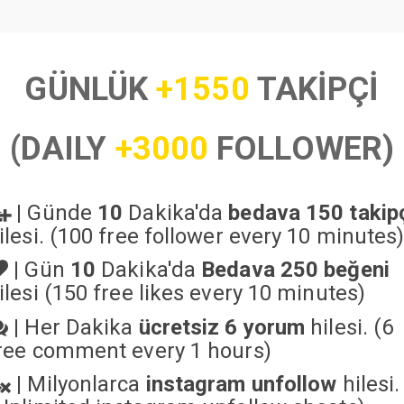
GÜNLÜK
+1550
TAKİPÇİ
(DAILY
+3000
FOLLOWER)
|
Günde
10
Dakika'da
bedava 150 takip
ilesi. (100 free follower every 10 minutes
|
Gün
10
Dakika'da
Bedava 250 beğeni
ilesi (150 free likes every 10 minutes)
|
Her Dakika
ücretsiz 6 yorum
hilesi. (6
ree comment every 1 hours)
|
Milyonlarca
instagram unfollow
hilesi.