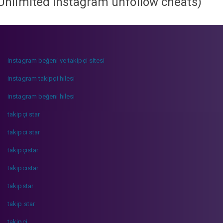
Unlimited instagram unfollow cheats
)
instagram beğeni ve takipçi sitesi
instagram takipçi hilesi
instagram beğeni hilesi
takipçi star
takipci star
takipçistar
takipcistar
takipstar
takip star
takipci