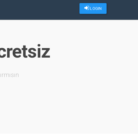
LOGIN
cretsiz
ırmısın