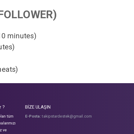
FOLLOWER)
 10 minutes)
utes)
heats
)
r ?
BİZE ULAŞIN
olan tüm
E-Posta:
takipstardestek@gmail.com
malarımızı
iz ve