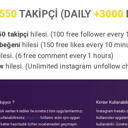
550
TAKİPÇİ (DAILY
+3000
0 takipçi
hilesi. (100 free follower every
beğeni
hilesi (150 free likes every 10 min
lesi. (6 free comment every 1 hours)
ow
hilesi. (Unlimited instagram unfollow c
lışıyor ?
Kimler Kullanabili
ük verilen krediler ile ücretsiz tüm uygulamlarımızı
İnstagram hesabı 
ullanabilirsiniz.
Mağaza
bölümü sizin için uygun
kullanıcılar uygula
aketler hazırladık lütfen incelemeden geçmeyin.
kullanabilir. Ücrets