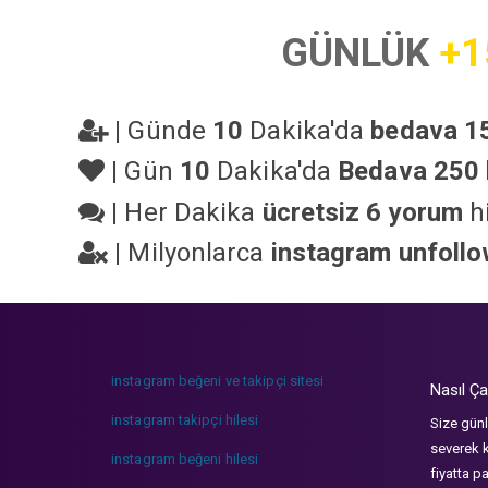
GÜNLÜK
+1
|
Günde
10
Dakika'da
bedava 15
|
Gün
10
Dakika'da
Bedava 250 
|
Her Dakika
ücretsiz 6 yorum
hi
|
Milyonlarca
instagram unfoll
instagram beğeni ve takipçi sitesi
Nasıl Ça
instagram takipçi hilesi
Size günl
severek k
instagram beğeni hilesi
fiyatta p