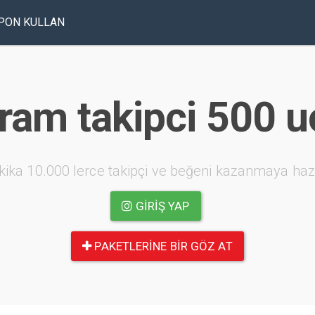
PON KULLAN
ram takipci 500 u
kika 10.000 lerce takipçi ve beğeni kazanmaya haz
GIRIŞ YAP
PAKETLERINE BIR GÖZ AT