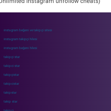
Unlimited instagram unfollow cheats
)
instagram beğeni ve takipçi sitesi
instagram takipçi hilesi
instagram beğeni hilesi
takipçi star
takipci star
takipçistar
takipcistar
takipstar
takip star
takipci