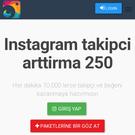
LOGIN
Tog
nav
Instagram takipci
arttirma 250
Her dakika 10.000 lerce takipçi ve beğeni
kazanmaya hazırmısın
GIRIŞ YAP
PAKETLERINE BIR GÖZ AT