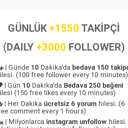
GÜNLÜK
+1550
TAKİPÇİ
(DAILY
+3000
FOLLOWER)
|
Günde
10
Dakika'da
bedava 150 takip
ilesi. (100 free follower every 10 minutes
|
Gün
10
Dakika'da
Bedava 250 beğeni
ilesi (150 free likes every 10 minutes)
|
Her Dakika
ücretsiz 6 yorum
hilesi. (6
ree comment every 1 hours)
|
Milyonlarca
instagram unfollow
hilesi.